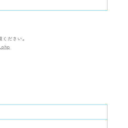
照ください。
y.php