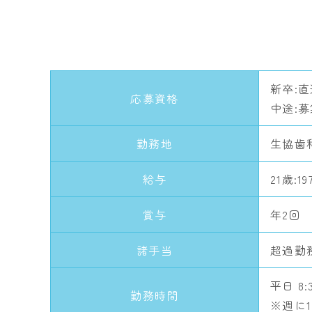
新卒:
応募資格
中途:
勤務地
生協歯
給与
21歳:19
賞与
年2回
諸手当
超過勤
平日 8:3
勤務時間
※週に1