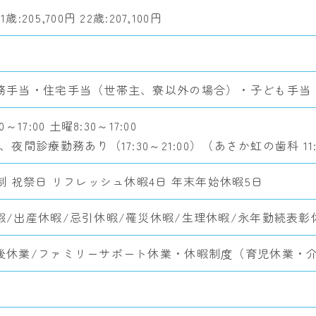
歳:205,700円 22歳:207,100円
務手当・住宅手当（世帯主、寮以外の場合）・子ども手当
0～17:00 土曜8:30～17:00
、夜間診療勤務あり（17:30～21:00）（あさか虹の歯科 11:3
制 祝祭日 リフレッシュ休暇4日 年末年始休暇5日
暇/出産休暇/忌引休暇/罹災休暇/生理休暇/永年勤続表彰
後休業/ファミリーサポート休業・休暇制度（育児休業・