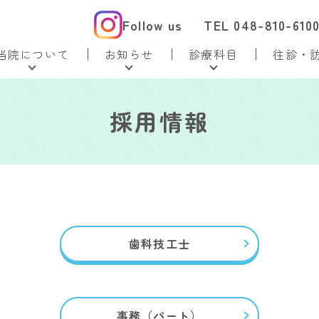
Follow us
TEL 048-810-610
当院について
お知らせ
診療科目
往診・
採用情報
歯科技工士
事務（パート）