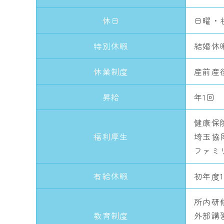
休日
日曜・
特別休暇
結婚休
休業制度
産前産
昇給
年1回
健康保
福利厚生
埼玉協
ファミ
有給休暇
初年度1
所内研
教育制度
外部講