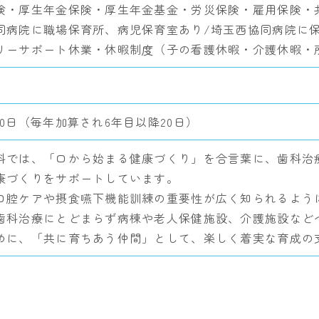
険・厚生年金保険・厚生年金基金・労災保険・雇用保険・
同病院に職場保育所、病児保育室あり/埼玉西協同病院に
リーサポート休業・休暇制度（子の看護休暇・介護休暇・
10日（毎年加算され6年目以降20日）
科では、「口から始まる健康づくり」を合言葉に、歯科治
康づくりをサポートしています。
口腔ケアや摂食嚥下機能訓練の重要性が広く知られるよう
歯科治療にとどまらず病棟や老人保健施設、介護施設など
めに、「共に育ちあう仲間」として、楽しく着実な育成の