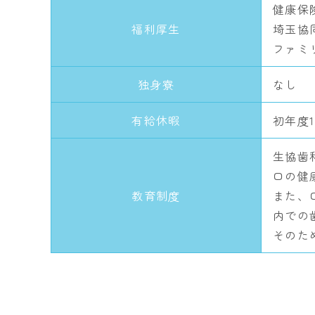
健康保
福利厚生
埼玉協
ファミ
独身寮
なし
有給休暇
初年度
生協歯
口の健
教育制度
また、
内での
そのた