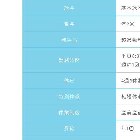
給与
基本給21
賞与
年2回
諸手当
超過勤
平日8:3
勤務時間
週に1回
休日
4週6休
特別休暇
結婚休
休業制度
産前産
昇給
年1回