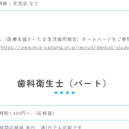
研修・交流会 など
人（医療生協さいたま生活協同組合）ホームページをご参
:
https://www.mcp-saitama.or.jp/recruit/dentist/stud
歯科衛生士（パート）
時給1,400円〜 （応相談）
:時間応相談 半日、週1日でも可能です