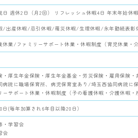
祝日 週休2日（月2回） リフレッシュ休暇4日 年末年始休暇
暇/出産休暇/忌引休暇/罹災休暇/生理休暇/永年勤続表彰
後休業/ファミリーサポート休業・休暇制度（育児休業・
険・厚生年金保険・厚生年金基金・労災保険・雇用保険・
同病院に職場保育所、病児保育室あり/埼玉西協同病院に
リーサポート休業・休暇制度（子の看護休暇・介護休暇・
0日(毎年加算され6年目以降20日）
修・学習会
習会