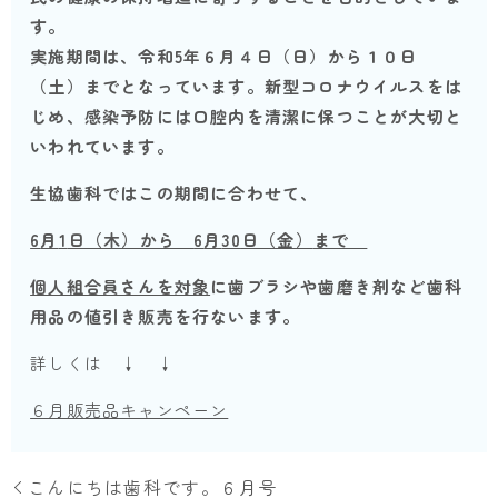
す。
実施期間は、令和5年６月４日（日）から１０日
（土）までとなっています。
新型コロナウイルスをは
じめ、感染予防には口腔内を清潔に保つことが大切と
いわれています。
生協歯科ではこの期間に合わせて、
6
月
1
日（木）から
6
月
30
日（金）
まで
個人組合員さんを対象
に歯ブラシや歯磨き剤など歯科
用品の
値引き販売
を行ないます。
詳しくは ↓ ↓
６月販売品キャンペーン
こんにちは歯科です。６月号